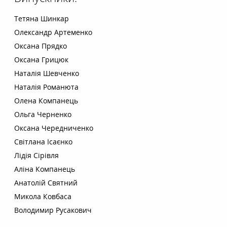
Тетяна Шинкар
Олександр Артеменко
Оксана Прядко
Оксана Грицюк
Наталія Шевченко
Наталія Романюта
Олена Компанець
Ольга Черненко
Оксана Чередниченко
Світлана Ісаєнко
Лідія Сірівля
Аліна Компанець
Анатолій Святний
Микола Ковбаса
Володимир Русакович