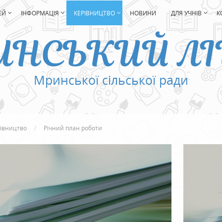
ЕЙ
ІНФОРМАЦІЯ
КЕРІВНИЦТВО
НОВИНИ
ДЛЯ УЧНІВ
К
ИНСЬКИЙ ЛІ
Мринської сільської ради
івництво
Річний план роботи