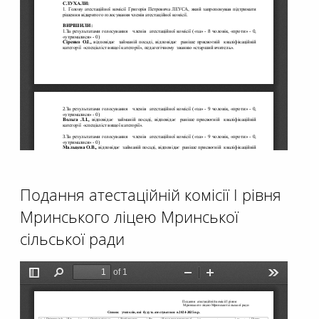
Подання атестаційній комісії І рівня
Мринського ліцею Мринської
сільської ради