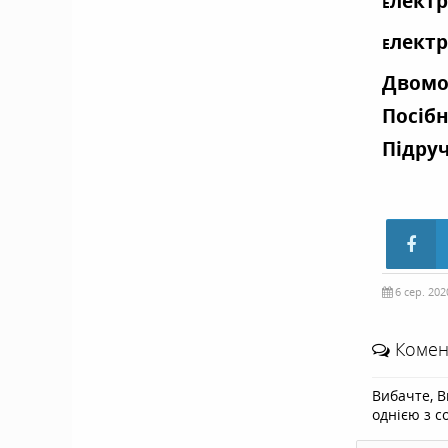
лектр
Е
лектр
Е
Двомо
Посібн
Підруч
6 сер. 202
Комент
Вибачте, В
однією з с