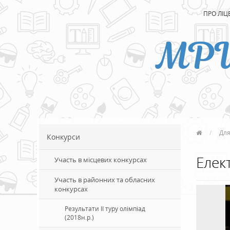
ПРО ЛІЦ
МР
Для
Конкурси
Елек
Участь в місцевих конкурсах
Участь в районних та обласних
конкурсах
Результати ІІ туру олімпіад
(2018н.р.)