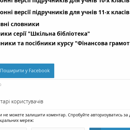
онні версії підручників для учнів 10-х класів
онні версії підручників для учнів 11-х класів
вні словники
ики серії "Шкільна бібліотека"
ники та посібники курсу "Фінансова грамот
Поширити у Facebook
0
арі користувачів
и не можете залишити коментар. Спробуйте авторизуватись за 
оціальних мереж: